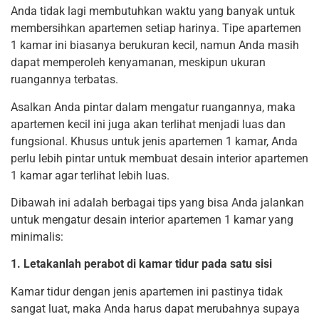
Anda tidak lagi membutuhkan waktu yang banyak untuk
membersihkan apartemen setiap harinya. Tipe apartemen
1 kamar ini biasanya berukuran kecil, namun Anda masih
dapat memperoleh kenyamanan, meskipun ukuran
ruangannya terbatas.
Asalkan Anda pintar dalam mengatur ruangannya, maka
apartemen kecil ini juga akan terlihat menjadi luas dan
fungsional. Khusus untuk jenis apartemen 1 kamar, Anda
perlu lebih pintar untuk membuat desain interior apartemen
1 kamar agar terlihat lebih luas.
Dibawah ini adalah berbagai tips yang bisa Anda jalankan
untuk mengatur desain interior apartemen 1 kamar yang
minimalis:
1. Letakanlah perabot di kamar tidur pada satu sisi
Kamar tidur dengan jenis apartemen ini pastinya tidak
sangat luat, maka Anda harus dapat merubahnya supaya