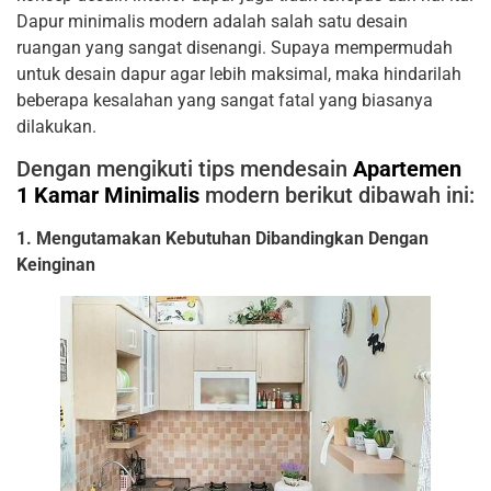
Dapur minimalis modern adalah salah satu desain
ruangan yang sangat disenangi. Supaya mempermudah
untuk desain dapur agar lebih maksimal, maka hindarilah
beberapa kesalahan yang sangat fatal yang biasanya
dilakukan.
Dengan mengikuti tips mendesain
Apartemen
1 Kamar
Minimalis
modern berikut dibawah ini:
1. Mengutamakan Kebutuhan Dibandingkan Dengan
Keinginan