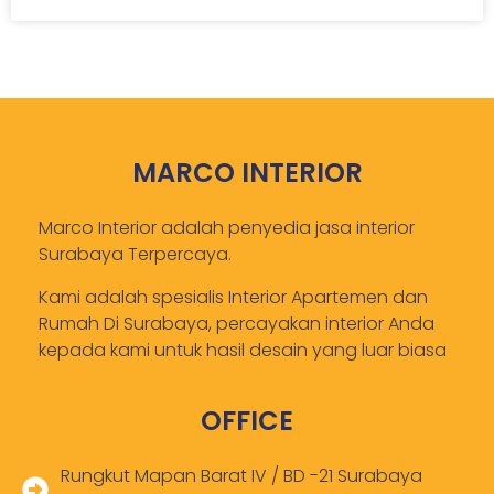
MARCO INTERIOR
Marco Interior adalah penyedia jasa interior
Surabaya Terpercaya.
Kami adalah spesialis Interior Apartemen dan
Rumah Di Surabaya, percayakan interior Anda
kepada kami untuk hasil desain yang luar biasa
OFFICE
Rungkut Mapan Barat IV / BD -21 Surabaya