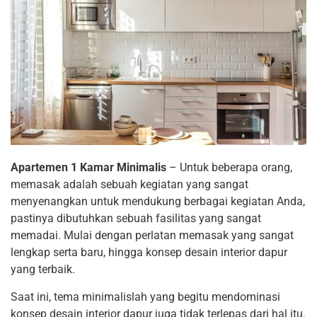
Apartemen 1 Kamar
Minimalis
– Untuk beberapa orang,
memasak adalah sebuah kegiatan yang sangat
menyenangkan untuk mendukung berbagai kegiatan Anda,
pastinya dibutuhkan sebuah fasilitas yang sangat
memadai. Mulai dengan perlatan memasak yang sangat
lengkap serta baru, hingga konsep desain interior dapur
yang terbaik.
Saat ini, tema minimalislah yang begitu mendominasi
konsep desain interior dapur juga tidak terlepas dari hal itu.