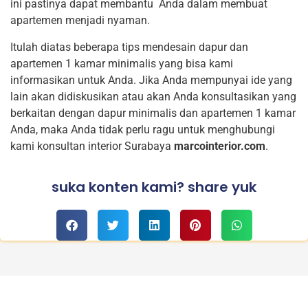
ini pastinya dapat membantu Anda dalam membuat
apartemen menjadi nyaman.
Itulah diatas beberapa tips mendesain dapur dan
apartemen 1 kamar minimalis yang bisa kami
informasikan untuk Anda. Jika Anda mempunyai ide yang
lain akan didiskusikan atau akan Anda konsultasikan yang
berkaitan dengan dapur minimalis dan apartemen 1 kamar
Anda, maka Anda tidak perlu ragu untuk menghubungi
kami konsultan interior Surabaya
marcointerior.com
.
suka konten kami? share yuk