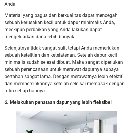
Anda.
Material yang bagus dan berkualitas dapat mencegah
sebuah kerusakan kecil untuk dapur minimalis Anda,
meskipun perbaikan yang Anda lakukan dapat
mengeluarkan dana lebih banyak.
Selanjutnya tidak sangat sulit tetapi Anda memerlukan
sebuah ketelitian dan ketelatenan. Setelah dapur kecil
minimalis sudah selesai dibuat. Maka sangat diperlukan
sebuah perencanaan untuk merawat dapurnya supaya
bertahan sangat lama. Dengan merawatnya lebih efektif
dan membersihkannya setelah selelsai memasak dengan
rutin setiap harinya.
6. Melakukan penataan dapur yang lebih fleksibel