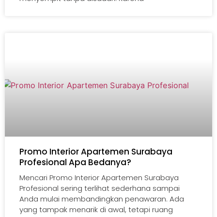
Promo Interior Apartemen Surabaya
Profesional Apa Bedanya?
Mencari Promo Interior Apartemen Surabaya
Profesional sering terlihat sederhana sampai
Anda mulai membandingkan penawaran. Ada
yang tampak menarik di awal, tetapi ruang