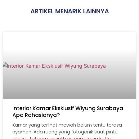
ARTIKEL MENARIK LAINNYA
Interior Kamar Eksklusif Wiyung Surabaya
Apa Rahasianya?
Kamar yang terlihat mewah belum tentu terasa
nyaman. Ada ruang yang fotogenik saat pintu
dibuka, tetapi menyulitkan pemiliknya ketika