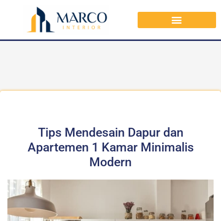
Tips Mendesain Dapur dan
Apartemen 1 Kamar Minimalis
Modern