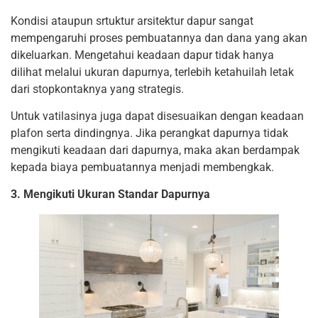
Kondisi ataupun srtuktur arsitektur dapur sangat
mempengaruhi proses pembuatannya dan dana yang akan
dikeluarkan. Mengetahui keadaan dapur tidak hanya
dilihat melalui ukuran dapurnya, terlebih ketahuilah letak
dari stopkontaknya yang strategis.
Untuk vatilasinya juga dapat disesuaikan dengan keadaan
plafon serta dindingnya. Jika perangkat dapurnya tidak
mengikuti keadaan dari dapurnya, maka akan berdampak
kepada biaya pembuatannya menjadi membengkak.
3. Mengikuti Ukuran Standar Dapurnya