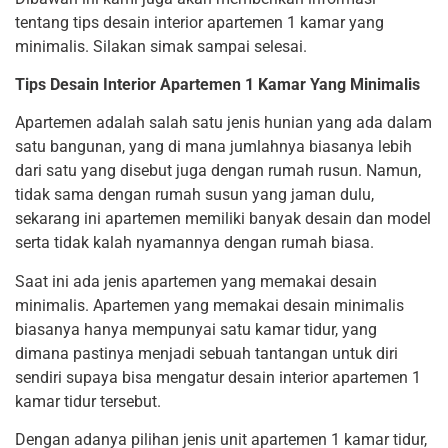
tentang tips desain interior apartemen 1 kamar yang
minimalis. Silakan simak sampai selesai.
Tips Desain Interior Apartemen 1 Kamar Yang Minimalis
Apartemen adalah salah satu jenis hunian yang ada dalam
satu bangunan, yang di mana jumlahnya biasanya lebih
dari satu yang disebut juga dengan rumah rusun. Namun,
tidak sama dengan rumah susun yang jaman dulu,
sekarang ini apartemen memiliki banyak desain dan model
serta tidak kalah nyamannya dengan rumah biasa.
Saat ini ada jenis apartemen yang memakai desain
minimalis. Apartemen yang memakai desain minimalis
biasanya hanya mempunyai satu kamar tidur, yang
dimana pastinya menjadi sebuah tantangan untuk diri
sendiri supaya bisa mengatur desain interior apartemen 1
kamar tidur tersebut.
Dengan adanya pilihan jenis unit apartemen 1 kamar tidur,