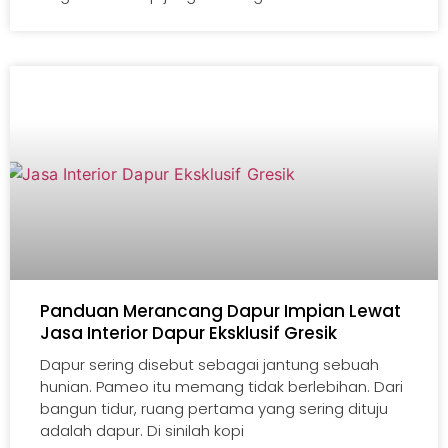
Panduan Merancang Dapur Impian Lewat
Jasa Interior Dapur Eksklusif Gresik
Dapur sering disebut sebagai jantung sebuah
hunian. Pameo itu memang tidak berlebihan. Dari
bangun tidur, ruang pertama yang sering dituju
adalah dapur. Di sinilah kopi