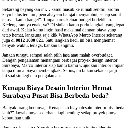
Sekarang bayangkan ini… kamu masuk ke rumah sendiri, aroma
kayu halus tercium, pencahayaan hangat menyambut, setiap sudut
terasa “kamu banget”. Tanpa harus keluar budget berlebihan.
Kedengarannya enak, ya? Di sinilah kamu perlu langkah yang tepat
dari awal. Kalau kamu ingin hasil maksimal dengan biaya yang
tetap hemat, langsung saja klik WhatsApp Marco Interior sekarang
juga di
0812 1080 821
. Satu langkah kecil ini bisa menghemat
banyak waktu, tenaga, bahkan uangmu.
Jangan tunggu sampai salah pilih jasa atau malah overbudget.
Dengan pengalaman menangani berbagai proyek design interior
Surabaya, Marco Interior siap bantu kamu wujudkan interior impian
tanpa drama biaya membengkak. Serius, ini bukan sekadar janji—
ini soal strategi dan pengalaman.
Kenapa Biaya Desain Interior Hemat
Surabaya Pusat Bisa Berbeda-beda?
Banyak orang bertanya, “Kenapa sih biaya desain interior bisa beda
jauh?” Jawabannya sederhana tapi penting: setiap proyek punya
kebutuhan unik.
Pertama, luas area. Semakin besar ruang yang ingin didesain,