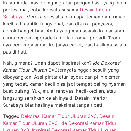
Kalau Anda masih bingung atau pengen hasil yang lebih
profesional, coba konsultasi sama
Desain Interior
Surabaya
. Mereka spesialis bikin apartemen dan rumah
kecil jadi cantik, fungsional, dan disukai penyewa,
cocok banget buat Anda yang mau sewain kamar atau
cuma pengen upgrade tampilan kamar pribadi. Team-
nya berpengalaman, kerjanya cepet, dan hasilnya selalu
pas di hati.
Nah, gimana? Udah dapet inspirasi kan?
Ide Dekorasi
Kamar Tidur Ukuran 3×3
ternyata nggak sesulit yang
dibayangkan. Asal pintar atur layout dan pilih elemen
yang tepat, kamar kecil bisa jadi tempat paling nyaman
buat pulang. Yuk, mulai renovasi kecil-kecilan, atau
langsung serahkan ke ahlinya di Desain Interior
Surabaya biar hasilnya maksimal tanpa ribet!
Tagged
Dekorasi Kamar Tidur Ukuran 3x3
,
Desain
Kamar Tidur Ukuran 3x3
,
Ide Dekorasi Kamar Tidur
Ukuran 3x3
,
Inspirasi Dekorasi Kamar Tidur Ukuran