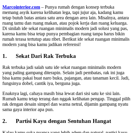
Marcointerior.com
– Punya rumah dengan konsep terbuka
memang asyik karena kelihatan lega, tapi jujur aja, kadang kamu
tetap butuh batas antara satu area dengan area lain. Misalnya, antara
ruang tamu dan ruang makan, atau pojok kerja dan ruang keluarga.
Di sinilah ide sekat ruangan minimalis modern jadi solusi yang pas,
karena kamu bisa tetap punya pembagian ruang tanpa harus bikin
rumah terasa tertutup atau ribet. Berikut ide sekat ruangan minimalis
modern yang bisa kamu jadikan referensi!
1. Sekat Dari Rak Terbuka
Rak terbuka jadi salah satu ide sekat ruangan minimalis modern
yang paling gampang diterapin. Selain jadi pembatas, rak ini juga
bisa kamu pakai buat naro buku, pajangan, atau tanaman kecil. Jadi,
fungsinya dobel, cantik iya, berguna juga.
Enaknya lagi, cahaya masih bisa lewat dari sisi satu ke sisi lain.
Rumah kamu tetap terang dan nggak kelihatan pengap. Tinggal pilih
rak dengan desain simpel dan warna netral, dijamin gampang nyatu
sama gaya interior apa pun.
2. Partisi Kayu dengan Sentuhan Hangat
Kalau kamu suka nuansa yang lebih adem dan natural, partisi kayu