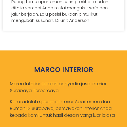
Ruang tamu apartemen sering terlihat mudah
ditata sampai Anda mulai mengukur sofa dan
jalur berjalan. Lalu posisi bukaan pintu ikut
mengubah susunan. Di unit Anderson
MARCO INTERIOR
Marco Interior adalah penyedia jasa interior
Surabaya Terpercaya.
Kami adalah spesialis Interior Apartemen dan
Rumah Di Surabaya, percayakan interior Anda
kepada kami untuk hasil desain yang luar biasa