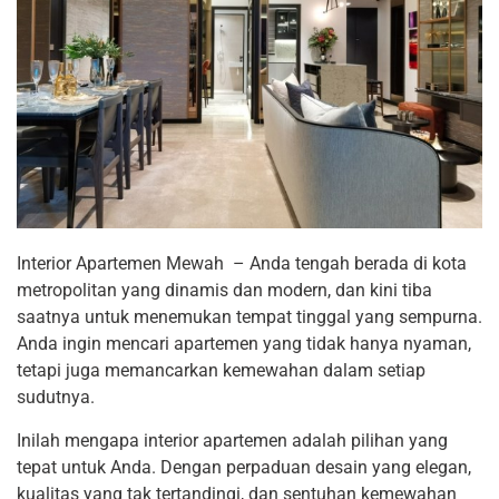
Interior Apartemen Mewah – Anda tengah berada di kota
metropolitan yang dinamis dan modern, dan kini tiba
saatnya untuk menemukan tempat tinggal yang sempurna.
Anda ingin mencari apartemen yang tidak hanya nyaman,
tetapi juga memancarkan kemewahan dalam setiap
sudutnya.
Inilah mengapa interior apartemen adalah pilihan yang
tepat untuk Anda. Dengan perpaduan desain yang elegan,
kualitas yang tak tertandingi, dan sentuhan kemewahan