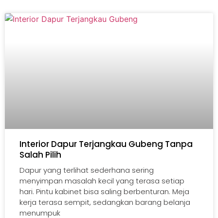
Interior Dapur Terjangkau Gubeng Tanpa
Salah Pilih
Dapur yang terlihat sederhana sering
menyimpan masalah kecil yang terasa setiap
hari. Pintu kabinet bisa saling berbenturan. Meja
kerja terasa sempit, sedangkan barang belanja
menumpuk