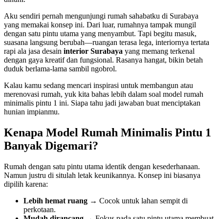
Aku sendiri pernah mengunjungi rumah sahabatku di Surabaya
yang memakai konsep ini. Dari luar, rumahnya tampak mungil
dengan satu pintu utama yang menyambut. Tapi begitu masuk,
suasana langsung berubah—ruangan terasa lega, interiornya tertata
rapi ala jasa desain
interior Surabaya
yang memang terkenal
dengan gaya kreatif dan fungsional. Rasanya hangat, bikin betah
duduk berlama-lama sambil ngobrol.
Kalau kamu sedang mencari inspirasi untuk membangun atau
merenovasi rumah, yuk kita bahas lebih dalam soal model rumah
minimalis pintu 1 ini. Siapa tahu jadi jawaban buat menciptakan
hunian impianmu.
Kenapa Model Rumah Minimalis Pintu 1
Banyak Digemari?
Rumah dengan satu pintu utama identik dengan kesederhanaan.
Namun justru di situlah letak keunikannya. Konsep ini biasanya
dipilih karena:
Lebih hemat ruang
→ Cocok untuk lahan sempit di
perkotaan.
Mudah dirancang
→ Fokus pada satu pintu utama membuat