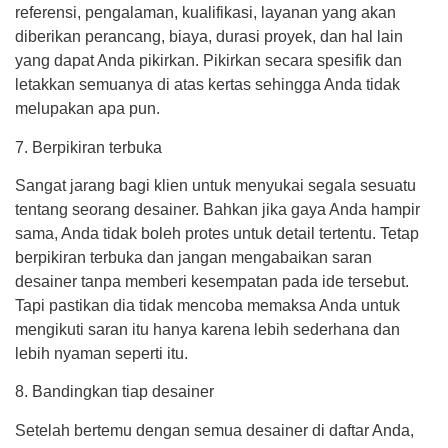
referensi, pengalaman, kualifikasi, layanan yang akan
diberikan perancang, biaya, durasi proyek, dan hal lain
yang dapat Anda pikirkan. Pikirkan secara spesifik dan
letakkan semuanya di atas kertas sehingga Anda tidak
melupakan apa pun.
7. Berpikiran terbuka
Sangat jarang bagi klien untuk menyukai segala sesuatu
tentang seorang desainer. Bahkan jika gaya Anda hampir
sama, Anda tidak boleh protes untuk detail tertentu. Tetap
berpikiran terbuka dan jangan mengabaikan saran
desainer tanpa memberi kesempatan pada ide tersebut.
Tapi pastikan dia tidak mencoba memaksa Anda untuk
mengikuti saran itu hanya karena lebih sederhana dan
lebih nyaman seperti itu.
8. Bandingkan tiap desainer
Setelah bertemu dengan semua desainer di daftar Anda,