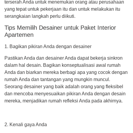
terserah Anda untuk menemukan orang atau perusahaan
yang tepat untuk pekerjaan itu dan untuk melakukan itu
serangkaian langkah perlu diikuti.
Tips Memilih Desainer untuk Paket Interior
Apartemen
1. Bagikan pikiran Anda dengan desainer
Pastikan Anda dan desainer Anda dapat bekerja sinkron
dalam hal desain. Bagikan konseptualisasi awal rumah
Anda dan biarkan mereka berbagi apa yang cocok dengan
rumah Anda dan tantangan yang mungkin muncul.
Seorang desainer yang baik adalah orang yang fleksibel
dan mencoba menyesuaikan pikiran Anda dengan desain
mereka, menjadikan rumah refleksi Anda pada akhirnya.
2. Kenali gaya Anda