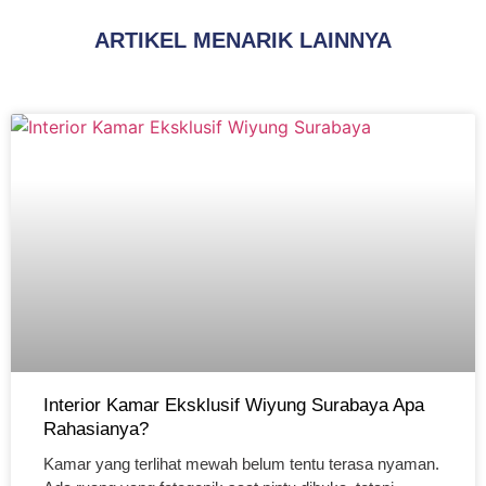
ARTIKEL MENARIK LAINNYA
Interior Kamar Eksklusif Wiyung Surabaya Apa
Rahasianya?
Kamar yang terlihat mewah belum tentu terasa nyaman.