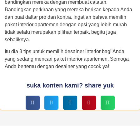
bandingkan mereka dengan membuat catatan.
Bandingkan perkiraan yang mereka berikan kepada Anda
dan buat daftar pro dan kontra. Ingatlah bahwa memilih
paket interior apartemen dengan opsi yang lebih murah
tidak selalu merupakan pilihan terbaik, begitu juga
sebaliknya.
Itu dia 8 tips untuk memilih desainer interior bagi Anda
yang sedang mencari paket interior apartemen. Semoga
Anda bertemu dengan desainer yang cocok ya!
suka konten kami? share yuk