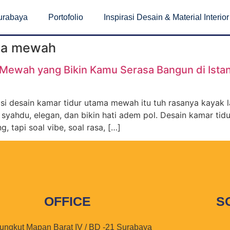
Surabaya
Portofolio
Inspirasi Desain & Material Interior
ama mewah
 Mewah yang Bikin Kamu Serasa Bangun di Istan
si desain kamar tidur utama mewah itu tuh rasanya kayak l
 syahdu, elegan, dan bikin hati adem pol. Desain kamar t
, tapi soal vibe, soal rasa, […]
OFFICE
S
ungkut Mapan Barat IV / BD -21 Surabaya