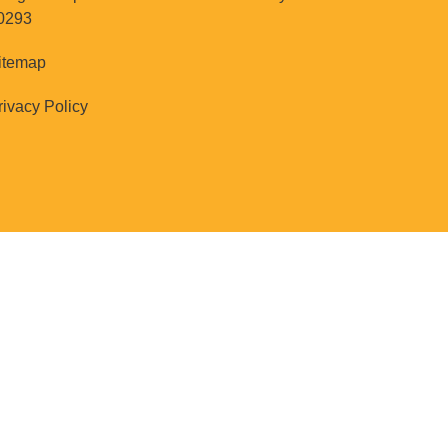
0293
itemap
rivacy Policy