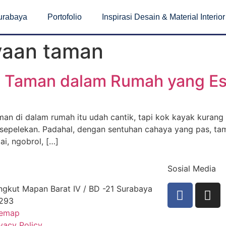
Surabaya
Portofolio
Inspirasi Desain & Material Interior
yaan taman
n Taman dalam Rumah yang Est
an di dalam rumah itu udah cantik, tapi kok kayak kurang 
sepelekan. Padahal, dengan sentuhan cahaya yang pas, tama
ai, ngobrol, […]
Sosial Media
ngkut Mapan Barat IV / BD -21 Surabaya
293
temap
vacy Policy