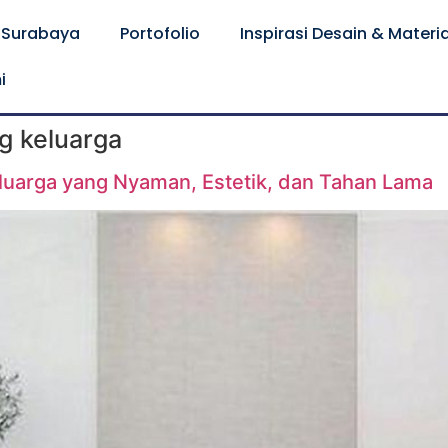
r Surabaya
Portofolio
Inspirasi Desain & Material
i
ng keluarga
eluarga yang Nyaman, Estetik, dan Tahan Lama