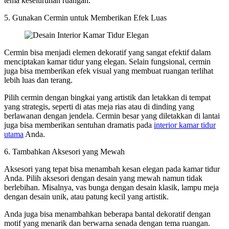
tema keseluruhan ruangan.
5. Gunakan Cermin untuk Memberikan Efek Luas
Cermin bisa menjadi elemen dekoratif yang sangat efektif dalam
menciptakan kamar tidur yang elegan. Selain fungsional, cermin
juga bisa memberikan efek visual yang membuat ruangan terlihat
lebih luas dan terang.
Pilih cermin dengan bingkai yang artistik dan letakkan di tempat
yang strategis, seperti di atas meja rias atau di dinding yang
berlawanan dengan jendela. Cermin besar yang diletakkan di lantai
juga bisa memberikan sentuhan dramatis pada
interior kamar tidur
utama
Anda.
6. Tambahkan Aksesori yang Mewah
Aksesori yang tepat bisa menambah kesan elegan pada kamar tidur
Anda. Pilih aksesori dengan desain yang mewah namun tidak
berlebihan. Misalnya, vas bunga dengan desain klasik, lampu meja
dengan desain unik, atau patung kecil yang artistik.
Anda juga bisa menambahkan beberapa bantal dekoratif dengan
motif yang menarik dan berwarna senada dengan tema ruangan.