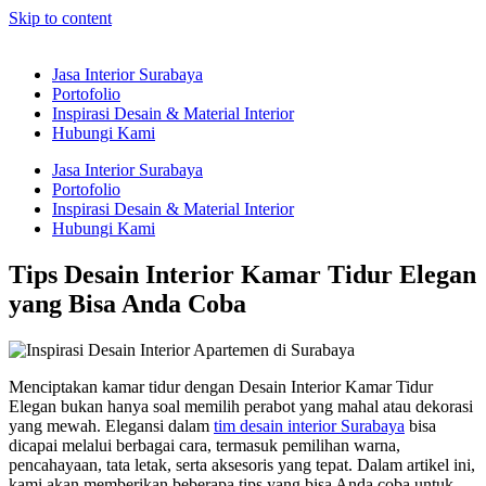
Skip to content
Jasa Interior Surabaya
Portofolio
Inspirasi Desain & Material Interior
Hubungi Kami
Jasa Interior Surabaya
Portofolio
Inspirasi Desain & Material Interior
Hubungi Kami
Tips Desain Interior Kamar Tidur Elegan
yang Bisa Anda Coba
Menciptakan kamar tidur dengan Desain Interior Kamar Tidur
Elegan bukan hanya soal memilih perabot yang mahal atau dekorasi
yang mewah. Elegansi dalam
tim desain interior Surabaya
bisa
dicapai melalui berbagai cara, termasuk pemilihan warna,
pencahayaan, tata letak, serta aksesoris yang tepat. Dalam artikel ini,
kami akan memberikan beberapa tips yang bisa Anda coba untuk