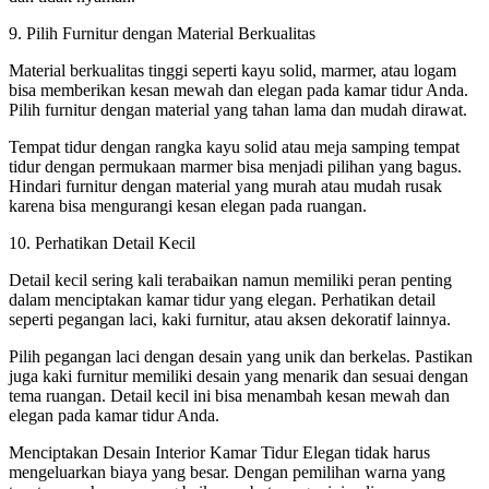
9. Pilih Furnitur dengan Material Berkualitas
Material berkualitas tinggi seperti kayu solid, marmer, atau logam
bisa memberikan kesan mewah dan elegan pada kamar tidur Anda.
Pilih furnitur dengan material yang tahan lama dan mudah dirawat.
Tempat tidur dengan rangka kayu solid atau meja samping tempat
tidur dengan permukaan marmer bisa menjadi pilihan yang bagus.
Hindari furnitur dengan material yang murah atau mudah rusak
karena bisa mengurangi kesan elegan pada ruangan.
10. Perhatikan Detail Kecil
Detail kecil sering kali terabaikan namun memiliki peran penting
dalam menciptakan kamar tidur yang elegan. Perhatikan detail
seperti pegangan laci, kaki furnitur, atau aksen dekoratif lainnya.
Pilih pegangan laci dengan desain yang unik dan berkelas. Pastikan
juga kaki furnitur memiliki desain yang menarik dan sesuai dengan
tema ruangan. Detail kecil ini bisa menambah kesan mewah dan
elegan pada kamar tidur Anda.
Menciptakan Desain Interior Kamar Tidur Elegan tidak harus
mengeluarkan biaya yang besar. Dengan pemilihan warna yang