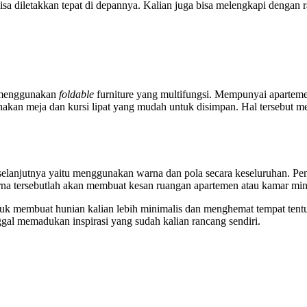
sa diletakkan tepat di depannya. Kalian juga bisa melengkapi dengan ra
u menggunakan
foldable
furniture yang multifungsi. Mempunyai apartem
akan meja dan kursi lipat yang mudah untuk disimpan. Hal tersebut me
 selanjutnya yaitu menggunakan warna dan pola secara keseluruhan. Pe
na tersebutlah akan membuat kesan ruangan apartemen atau kamar mini
untuk membuat hunian kalian lebih minimalis dan menghemat tempat ten
ggal memadukan inspirasi yang sudah kalian rancang sendiri.