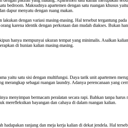
an dengan pikiran yang matang. Apartemen satu kamar merupakan sebu
satu bedroom. Maksudnya apartemen dengan satu ruangan khusus yaitu 
 dan dapur menyatu dengan ruang makan.
n lakukan dengan variasi masing-masing. Hal tersebut tergantung pada
orang karena identik dengan perkotaan dan mudah diakses. Bukan hanya
kipun hanya mempunyai ukuran tempat yang minimalis. Asalkan kalian 
 terapkan di hunian kalian masing-masing.
tama yaitu satu sisi dengan multifungsi. Daya tarik unit apartemen me
r yang merangkap sebagai ruangan laundry. Adanya perencanaan yang cer
inya menyimpan bermacam peralatan secara rapi. Bahkan tanpa harus 
tuk merefleksikan bayangan dan cahaya di dalam ruangan kalian.
ah hadapakan ranjang dan meja kerja kalian di dekat jendela. Hal ters