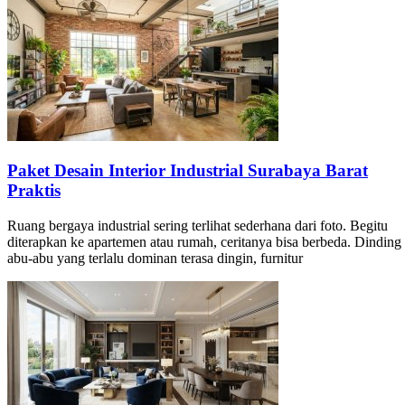
Paket Desain Interior Industrial Surabaya Barat
Praktis
Ruang bergaya industrial sering terlihat sederhana dari foto. Begitu
diterapkan ke apartemen atau rumah, ceritanya bisa berbeda. Dinding
abu-abu yang terlalu dominan terasa dingin, furnitur