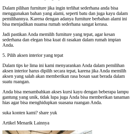
Dalam pilihan furniture jika ingin terlihat sederhana anda bisa
menggunakan bahan yang alami, seperti batu dan juga kayu dalam
pemilihannya. Karena dengan adanya furniture berbahan alami ini
bisa menjadikan nuansa rumah sederhana sangat kerasa.
Jadi pastikan Anda memilih furniture yang tepat, agar kesan
sederhana dan elegan bisa kuat di rasakan dalam rumah impian
Anda.
5. Pilih aksen interior yang tepat
Dalam tips ke lima ini kami menyarankan Anda dalam pemilihan
aksen interior harus dipilih secara tepat, karena jika Anda memilih
aksen yang salah akan memberikan rasa bosan saat berada dalam
suatu ruangan.
Anda bisa menambahkan akses kursi kayu dengan beberapa lampu
gantung yang unik, tidak lupa juga Anda bisa memberikan tanaman
hias agar bisa menghidupkan suasana ruangan Anda.
suka konten kami? share yuk
Artikel Menarik Lainnya