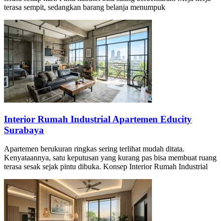
terasa sempit, sedangkan barang belanja menumpuk
Interior Rumah Industrial Apartemen Educity
Surabaya
Apartemen berukuran ringkas sering terlihat mudah ditata.
Kenyataannya, satu keputusan yang kurang pas bisa membuat ruang
terasa sesak sejak pintu dibuka. Konsep Interior Rumah Industrial