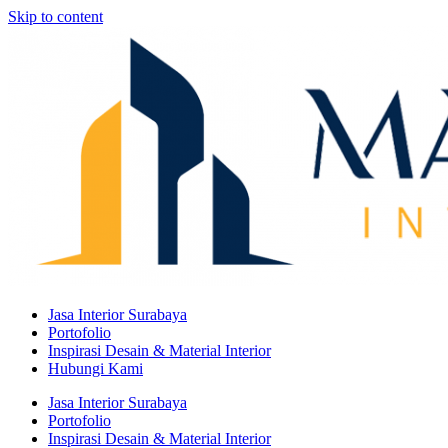
Skip to content
Jasa Interior Surabaya
Portofolio
Inspirasi Desain & Material Interior
Hubungi Kami
Jasa Interior Surabaya
Portofolio
Inspirasi Desain & Material Interior