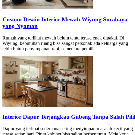
Custom Desain Interior Mewah Wiyung Surabaya
yang Nyaman
Rumah yang terlihat mewah belum tentu terasa enak dipakai. Di
Wiyung, kebutuhan ruang bisa sangat personal: ada keluarga yang
lebih butuh penyimpanan rapi, sementara pemilik
Interior Dapur Terjangkau Gubeng Tanpa Salah Pili
Dapur yang terlihat sederhana sering menyimpan masalah kecil yang
terasa setiap hari. Pintu kabinet bisa saling berbenturan. Meja kerja