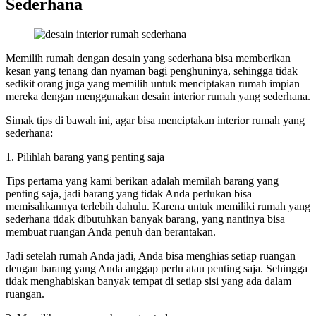
Sederhana
Memilih rumah dengan desain yang sederhana bisa memberikan
kesan yang tenang dan nyaman bagi penghuninya, sehingga tidak
sedikit orang juga yang memilih untuk menciptakan rumah impian
mereka dengan menggunakan desain interior rumah yang sederhana.
Simak tips di bawah ini, agar bisa menciptakan interior rumah yang
sederhana:
1. Pilihlah barang yang penting saja
Tips pertama yang kami berikan adalah memilah barang yang
penting saja, jadi barang yang tidak Anda perlukan bisa
memisahkannya terlebih dahulu. Karena untuk memiliki rumah yang
sederhana tidak dibutuhkan banyak barang, yang nantinya bisa
membuat ruangan Anda penuh dan berantakan.
Jadi setelah rumah Anda jadi, Anda bisa menghias setiap ruangan
dengan barang yang Anda anggap perlu atau penting saja. Sehingga
tidak menghabiskan banyak tempat di setiap sisi yang ada dalam
ruangan.