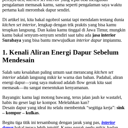
pengalaman memasak kamu, sama seperti pengalaman saya waktu
pertama kali merombak dapur sendiri.
Di artikel ini, kita bakal ngobrol santai tapi mendalam tentang dunia
kitchen set interior
, lengkap dengan trik praktis yang bisa kamu
terapkan langsung. Dan kalau kamu tinggal di Jawa Timur, mungkin
kamu bakal senyum-senyum sendiri saat tahu ada
jasa interior
Surabaya
yang bisa bantu mewujudkan
interior dapur
impianmu.
1. Kenali Aliran Energi Dapur Sebelum
Mendesain
Salah satu kesalahan paling umum saat merancang
kitchen set
interior
adalah langsung mikir ke warna dan bahan. Padahal, aliran
energi dapur—yang saya maksud adalah flow gerak kita saat
memasak—itu sangat menentukan kenyamanan.
Bayangin: kamu lagi motong bawang, terus jalan jauh ke wastafel,
habis itu geser lagi ke kompor. Melelahkan kan?
Desain dapur yang ideal itu selalu membentuk “segitiga kerja”:
sink
– kompor – kulkas
.
Begitu tiga titik ini tersambung dengan jarak yang pas,
interior
dapur
bakal terasa lebih intuitif. Kamu nggak perlu mikir, badan