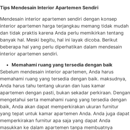
Tips Mendesain Interior Apartemen Sendiri
Mendesain interior apartemen sendiri dengan konsep
interior apartemen harga terjangkau memang tidak mudah
dan tidak praktis karena Anda perlu memikirkan tentang
banyak hal. Meski begitu, hal ini layak dicoba. Berikut
beberapa hal yang perlu diperhatikan dalam mendesain
interior apartemen sendiri.
Memahami ruang yang tersedia dengan baik
Sebelum mendesain interior apartemen, Anda harus
memahami ruang yang tersedia dengan baik. maksudnya,
Anda harus tahu tentang ukuran dan luas kamar
apartemen dengan pasti, bukan sekadar perkiraan. Dengan
mengetahui serta memahami ruang yang tersedia dengan
baik, Anda akan dapat memperkirakan ukuran furnitur
yang tepat untuk kamar apartemen Anda. Anda juga dapat
memperkirakan furnitur apa saja yang dapat Anda
masukkan ke dalam apartemen tanpa membuatnya