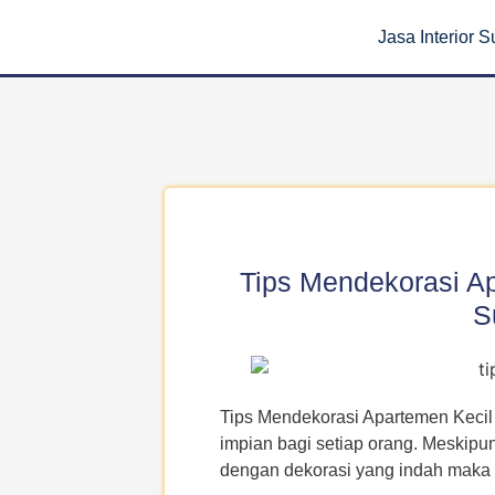
Jasa Interior 
Tips Mendekorasi A
S
Tips Mendekorasi Apartemen Kecil 
impian bagi setiap orang. Meskipu
dengan dekorasi yang indah maka 