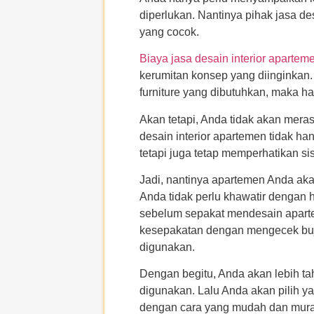
diperlukan. Nantinya pihak jasa d
yang cocok.
Biaya jasa desain interior apartem
kerumitan konsep yang diinginkan.
furniture yang dibutuhkan, maka h
Akan tetapi, Anda tidak akan meras
desain interior apartemen tidak 
tetapi juga tetap memperhatikan si
Jadi, nantinya apartemen Anda akan
Anda tidak perlu khawatir dengan 
sebelum sepakat mendesain aparte
kesepakatan dengan mengecek bujet
digunakan.
Dengan begitu, Anda akan lebih ta
digunakan. Lalu Anda akan pilih y
dengan cara yang mudah dan mura