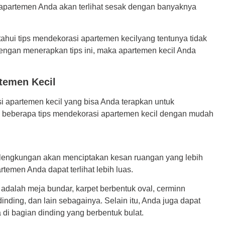
apartemen Anda akan terlihat sesak dengan banyaknya
tahui tips mendekorasi apartemen kecilyang tentunya tidak
ngan menerapkan tips ini, maka apartemen kecil Anda
temen Kecil
i apartemen kecil yang bisa Anda terapkan untuk
ah beberapa tips mendekorasi apartemen kecil dengan mudah
 lengkungan akan menciptakan kesan ruangan yang lebih
rtemen Anda dapat terlihat lebih luas.
 adalah meja bundar, karpet berbentuk oval, cerminn
dinding, dan lain sebagainya. Selain itu, Anda juga dapat
i bagian dinding yang berbentuk bulat.