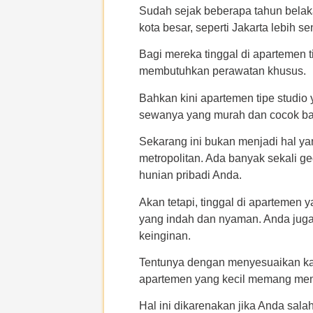
Sudah sejak beberapa tahun belakan
kota besar, seperti Jakarta lebih 
Bagi mereka tinggal di apartemen
membutuhkan perawatan khusus.
Bahkan kini apartemen tipe studio 
sewanya yang murah dan cocok ba
Sekarang ini bukan menjadi hal yan
metropolitan. Ada banyak sekali g
hunian pribadi Anda.
Akan tetapi, tinggal di apartemen 
yang indah dan nyaman. Anda juga
keinginan.
Tentunya dengan menyesuaikan kap
apartemen yang kecil memang me
Hal ini dikarenakan jika Anda sala