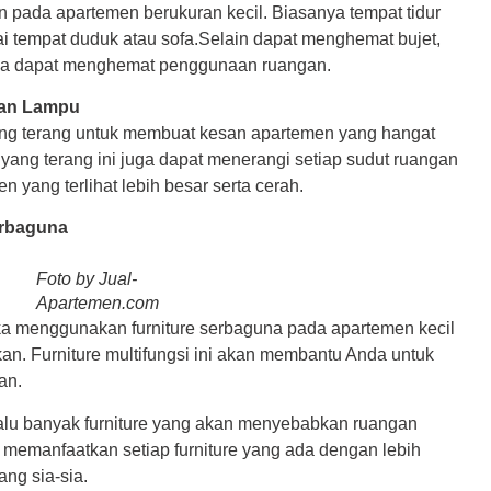
n pada apartemen berukuran kecil. Biasanya tempat tidur
agai tempat duduk atau sofa.Selain dapat menghemat bujet,
uga dapat menghemat penggunaan ruangan.
aan Lampu
g terang untuk membuat kesan apartemen yang hangat
 yang terang ini juga dapat menerangi setiap sudut ruangan
yang terlihat lebih besar serta cerah.
erbaguna
Foto by Jual-
Apartemen.com
ka menggunakan furniture serbaguna pada apartemen kecil
kan. Furniture multifungsi ini akan membantu Anda untuk
an.
rlalu banyak furniture yang akan menyebabkan ruangan
u memanfaatkan setiap furniture yang ada dengan lebih
ang sia-sia.