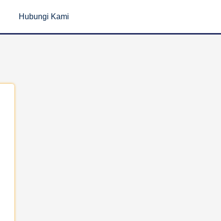
Hubungi Kami