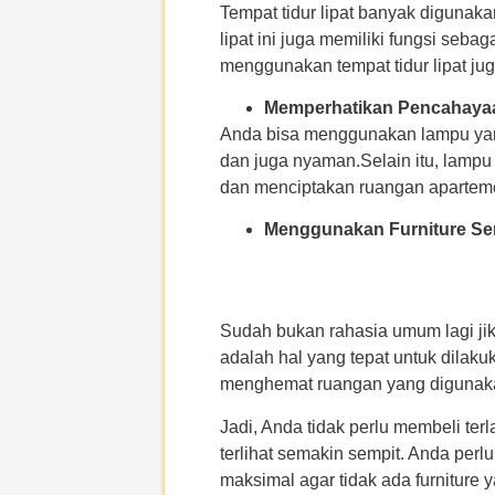
Tempat tidur lipat banyak digunaka
lipat ini juga memiliki fungsi seb
menggunakan tempat tidur lipat j
Memperhatikan Pencahay
Anda bisa menggunakan lampu yan
dan juga nyaman.Selain itu, lampu
dan menciptakan ruangan apartemen 
Menggunakan Furniture S
Sudah bukan rahasia umum lagi ji
adalah hal yang tepat untuk dilaku
menghemat ruangan yang digunak
Jadi, Anda tidak perlu membeli te
terlihat semakin sempit. Anda perl
maksimal agar tidak ada furniture y