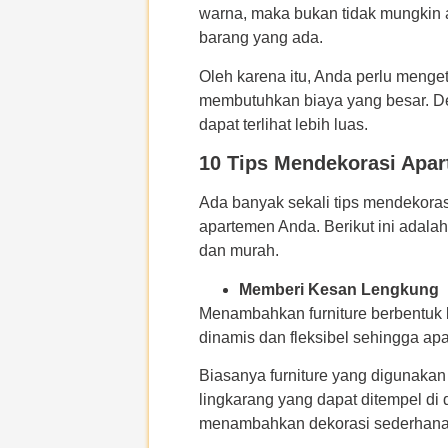
warna, maka bukan tidak mungkin 
barang yang ada.
Oleh karena itu, Anda perlu menge
membutuhkan biaya yang besar. De
dapat terlihat lebih luas.
10 Tips Mendekorasi Apar
Ada banyak sekali tips mendekoras
apartemen Anda. Berikut ini adal
dan murah.
Memberi Kesan Lengkung
Menambahkan furniture berbentuk
dinamis dan fleksibel sehingga apa
Biasanya furniture yang digunakan
lingkarang yang dapat ditempel di 
menambahkan dekorasi sederhana d