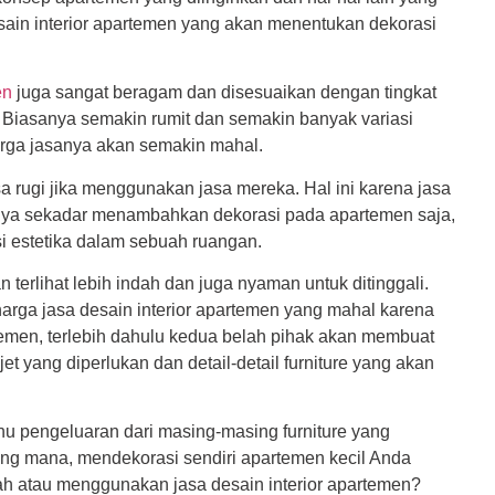
esain interior apartemen yang akan menentukan dekorasi
en
juga sangat beragam dan disesuaikan dengan tingkat
 Biasanya semakin rumit dan semakin banyak variasi
arga jasanya akan semakin mahal.
a rugi jika menggunakan jasa mereka. Hal ini karena jasa
hanya sekadar menambahkan dekorasi pada apartemen saja,
si estetika dalam sebuah ruangan.
 terlihat lebih indah dan juga nyaman untuk ditinggali.
harga jasa desain interior apartemen yang mahal karena
men, terlebih dahulu kedua belah pihak akan membuat
 yang diperlukan dan detail-detail furniture yang akan
hu pengeluaran dari masing-masing furniture yang
ang mana, mendekorasi sendiri apartemen kecil Anda
h atau menggunakan jasa desain interior apartemen?