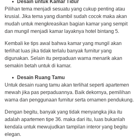
Desain untuk Kamar Tidur
Pilihan tema menjadi sesuatu yang cukup penting atau
krusial. Jika tema yang diambil sudah cocok maka akan
mudah untuk mengkreasikan bagian kamar yang sempit
dan mungil menjadi kamar layaknya hotel bintang 5.
Kembali ke tips awal bahwa kamar yang mungil akan
terlihat luas jika tidak terlalu banyak furnitur yang
digunakan. Selain itu perpaduan warna menarik akan
semakin betah untuk di kamar.
Desain Ruang Tamu
Untuk desain ruang tamu akan terlihat seperti apartemen
mewah jika pas perpaduannya. Baik dekornya, pemilihan
warna dan penggunaan furnitur serta ornamen pendukung.
Dengan begitu, banyak yang tidak menyangka jika itu
adalah apartemen tipe 36. maka dari itu, luas bukanlah
kendala untuk mewujudkan tampilan interor yang begitu
elegan.