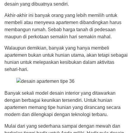
desain yang dibuatnya sendiri.
Akhir-akhir ini banyak orang yang lebih memilih untuk
membeli atau menyewa apartemen dibandingkan harus
membangun rumah. Sebab harga tanah di pedesaan
maupun di perkotaan semakin hari semakin mahal.
Walaupun demikian, banyak yang hanya membeli
apartemen bukan untuk hunian utama, akan tetapi sebagai
hunian untuk melepaskan kesibukan dalam aktivitas
sehari-hari.
Banyak sekali model desain interior yang ditawarkan
dengan berbagai keunikan tersendiri. Untuk hunian
apartemen memang tipe hunian yang dirancang secara
modern dan dilengkapi dengan teknologi terbaru.
Mulai dari yang sederhana sampai dengan mewah dan