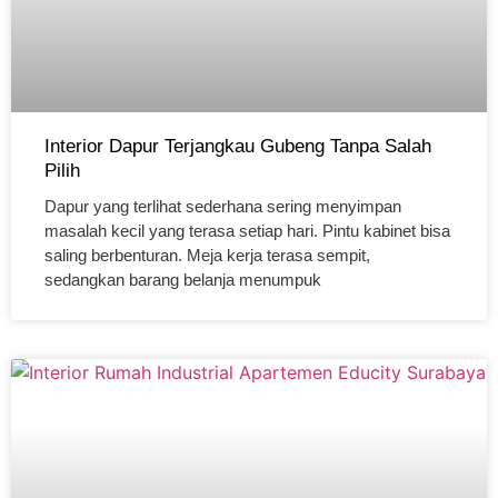
Interior Dapur Terjangkau Gubeng Tanpa Salah
Pilih
Dapur yang terlihat sederhana sering menyimpan
masalah kecil yang terasa setiap hari. Pintu kabinet bisa
saling berbenturan. Meja kerja terasa sempit,
sedangkan barang belanja menumpuk