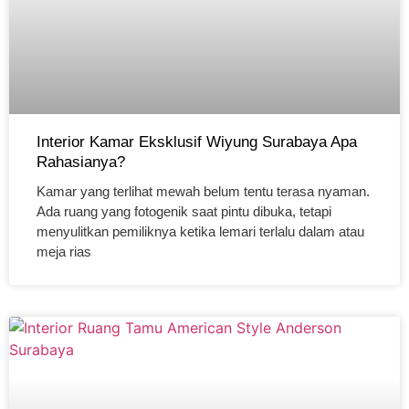
Interior Kamar Eksklusif Wiyung Surabaya Apa
Rahasianya?
Kamar yang terlihat mewah belum tentu terasa nyaman.
Ada ruang yang fotogenik saat pintu dibuka, tetapi
menyulitkan pemiliknya ketika lemari terlalu dalam atau
meja rias