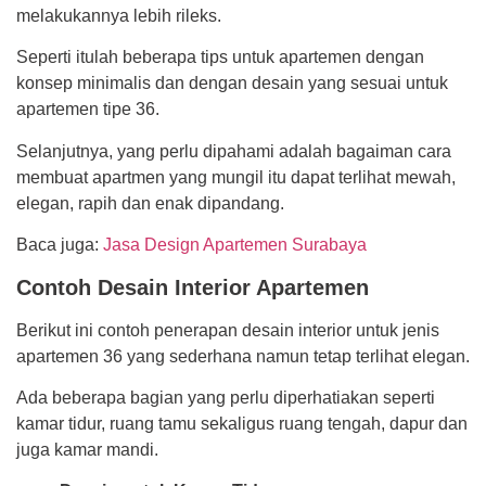
melakukannya lebih rileks.
Seperti itulah beberapa tips untuk apartemen dengan
konsep minimalis dan dengan desain yang sesuai untuk
apartemen tipe 36.
Selanjutnya, yang perlu dipahami adalah bagaiman cara
membuat apartmen yang mungil itu dapat terlihat mewah,
elegan, rapih dan enak dipandang.
Baca juga:
Jasa Design Apartemen Surabaya
Contoh Desain Interior Apartemen
Berikut ini contoh penerapan desain interior untuk jenis
apartemen 36 yang sederhana namun tetap terlihat elegan.
Ada beberapa bagian yang perlu diperhatiakan seperti
kamar tidur, ruang tamu sekaligus ruang tengah, dapur dan
juga kamar mandi.