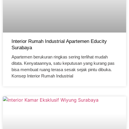
Interior Rumah Industrial Apartemen Educity
Surabaya
Apartemen berukuran ringkas sering terlihat mudah
ditata. Kenyataannya, satu keputusan yang kurang pas
bisa membuat ruang terasa sesak sejak pintu dibuka.
Konsep Interior Rumah Industrial